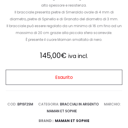
alto spessore e resistenza.
Il bracciale presenta pietre di Smeraldo ovale di 4 mm di
diametro, pietre di Spinello e di Granato del diametro di 3 mm.
Il bracciale può essere regolato da un minimo di 16 cm fino ad un
massimo di 20 cm grazie alla piccola sfera scorrevole.
È presente il cuore Maman smaltato di nero.
145,00
€
iva incl.
Esaurito
COD:
BPISF2SM
CATEGORIA:
BRACCIALI IN ARGENTO
MARCHIO:
MAMAN ET SOPHIE
BRAND::
MAMAN ET SOPHIE