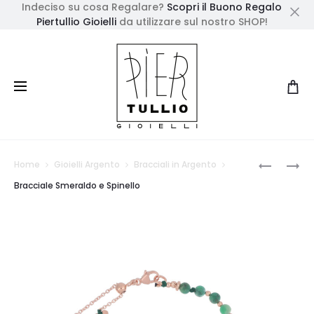
Indeciso su cosa Regalare?
Scopri il Buono Regalo
Piertullio Gioielli
da utilizzare sul nostro SHOP!
Cl
Prod
ORECCHI
ANELLO
Home
Gioielli Argento
Bracciali in Argento
CASCAT
ORO
navig
Bracciale Smeraldo e Spinello
A
18
CERCHIO
KT
MALACHI
TOPAZIO
E
AZZURRO
SPINELLO