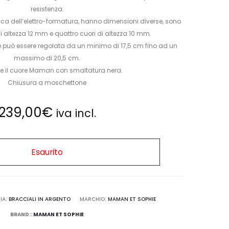
9KT
resistenza.
ecnica dell’elettro-formatura, hanno dimensioni diverse, sono
DIAMANTI
 di altezza 12 mm e quattro cuori di altezza 10 mm.
WHITE
e può essere regolata da un minimo di 17,5 cm fino ad un
massimo di 20,5 cm.
te il cuore Maman con smaltatura nera.
Chiusura a moschettone
239,00
€
iva incl.
Esaurito
IA:
BRACCIALI IN ARGENTO
MARCHIO:
MAMAN ET SOPHIE
BRAND::
MAMAN ET SOPHIE