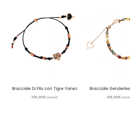
Bracciale Di Filo con Tigre Yanez
Bracciale Genderle
105,00
€
105,00
€
iva incl.
iva in