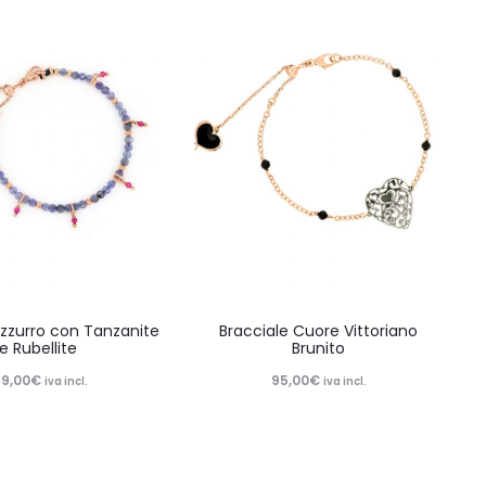
Azzurro con Tanzanite
Bracciale Cuore Vittoriano
e Rubellite
Brunito
39,00
€
95,00
€
iva incl.
iva incl.