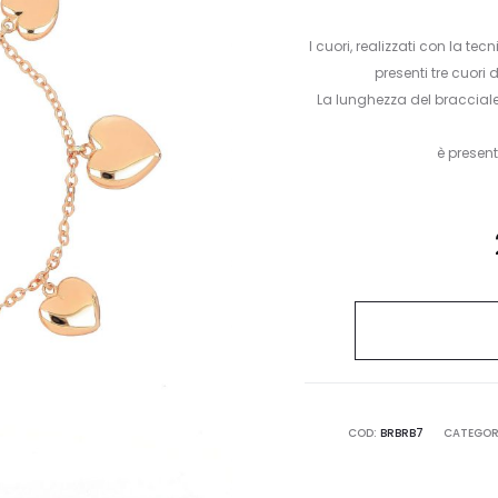
I cuori, realizzati con la t
presenti tre cuori
La lunghezza del braccial
è presen
COD:
BRBRB7
CATEGOR