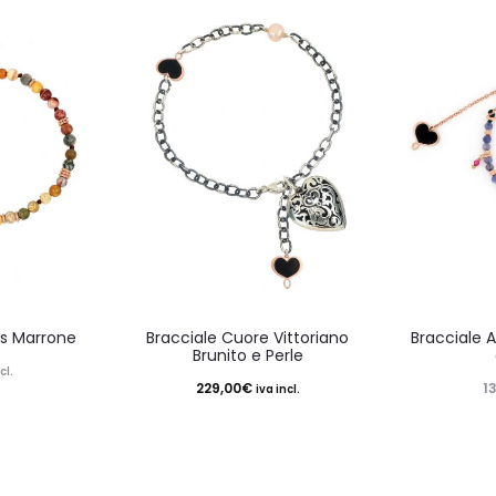
ss Marrone
Bracciale Cuore Vittoriano
Bracciale 
Brunito e Perle
cl.
229,00
€
1
iva incl.