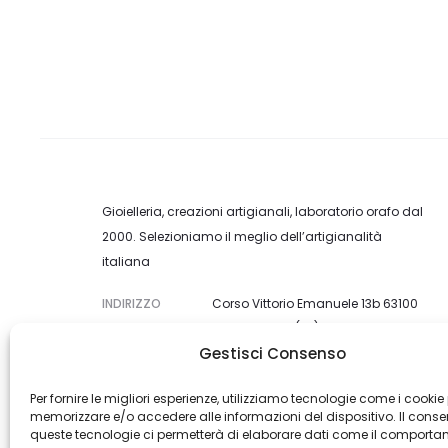
Gioielleria, creazioni artigianali, laboratorio orafo dal
2000. Selezioniamo il meglio dell’artigianalità
italiana
INDIRIZZO
Corso Vittorio Emanuele 13b 63100
Ascoli Piceno (AP)
Gestisci Consenso
TEL.
+39.0736252953
EMAIL
shop@piertulliogioielli.com
Per fornire le migliori esperienze, utilizziamo tecnologie come i cookie
memorizzare e/o accedere alle informazioni del dispositivo. Il cons
queste tecnologie ci permetterà di elaborare dati come il comporta