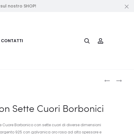
 sul nostro SHOP!
Cl
Search
Account
CONTATTI
Produc
PENDENTE
BRACCIALE
CUORE
UOMO
naviga
BORBONICO
LINEA
PICCOLO
LOOP
on Sette Cuori Borbonici
IN
TITANIO
ORO
e Cuore Borbonico con sette cuori di diverse dimensioni
ROSSO
n argento 925 con galvanica oro rosa ad alto spessore e