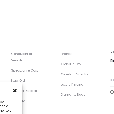
N
Condizioni di
Brands
Vendita
Ri
Gioielli in Oro
Spedizioni e Costi
Gioielli in Argento
I tuoi Ordini
Luxury Piercing
Lista dei Desideri
Diamante Nudo
Gift Card
 per
enso a
mento di