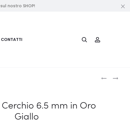
 sul nostro SHOP!
Cl
Search
Account
CONTATTI
Produc
PIERCING
PIERCING
A
A
naviga
CERCHIO
CERCHIO
5.75
8
a Cerchio 6.5 mm in Oro
MM
MM
Giallo
IN
IN
ORO
ORO
GIALLO
GIALLO