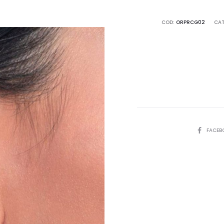
COD:
ORPRCG02
CAT
SHARE
FACEB