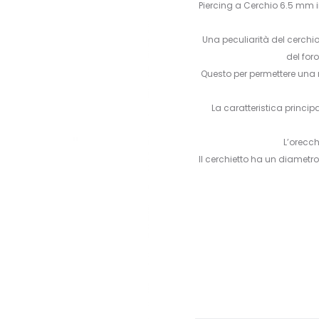
Piercing a Cerchio 6.5 mm i
Una peculiarità del cerchio
del for
Questo per permettere una 
La caratteristica principa
L’orecch
Il cerchietto ha un diametro