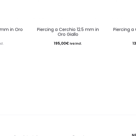
5 mm in Oro
Piercing a Cerchio 12.5 mm in
Piercing a
Oro Giallo
195,00
€
1
cl.
iva incl.
N