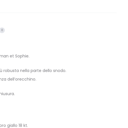
0
aman et Sophie.
iù robusta nella parte dello snodo.
za dell’orecchino.
chiusura.
o giallo 18 kt.