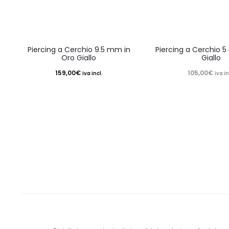
Piercing a Cerchio 9.5 mm in
Piercing a Cerchio 
Oro Giallo
Giallo
159,00
€
105,00
€
iva incl.
iva in