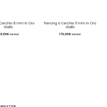
 Cerchio 8 mm in Oro
Piercing a Cerchio 11 mm in Oro
Giallo
Giallo
39,00
€
175,00
€
iva incl.
iva incl.
EWSLETTER