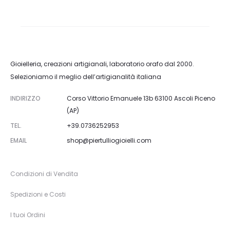
Gioielleria, creazioni artigianali, laboratorio orafo dal 2000.
Selezioniamo il meglio dell’artigianalità italiana
INDIRIZZO
Corso Vittorio Emanuele 13b 63100 Ascoli Piceno
(AP)
TEL.
+39.0736252953
EMAIL
shop@piertulliogioielli.com
Condizioni di Vendita
Spedizioni e Costi
I tuoi Ordini