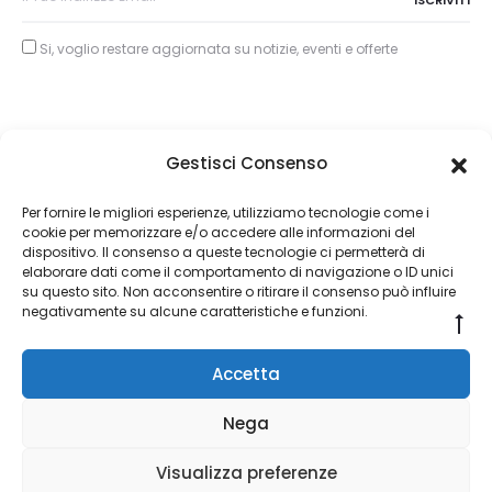
Si, voglio restare aggiornata su notizie, eventi e offerte
Gestisci Consenso
Copyright © 2026
Per fornire le migliori esperienze, utilizziamo tecnologie come i
cookie per memorizzare e/o accedere alle informazioni del
About Piertullio
dispositivo. Il consenso a queste tecnologie ci permetterà di
elaborare dati come il comportamento di navigazione o ID unici
Condizioni di Vendita
su questo sito. Non acconsentire o ritirare il consenso può influire
negativamente su alcune caratteristiche e funzioni.
Go
Contatti
to
Accetta
to
F
I
a
n
Nega
c
s
e
t
Copyright © 2026 ALFE GOLD s.a.s. di Fermani Piertullio Corso
b
a
Visualizza preferenze
o
g
Vittorio Emanuele 13b Ascoli Piceno (AP) - P.Iva 02283530448 -
o
r