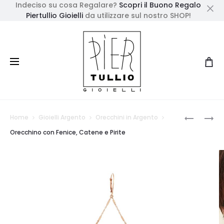
Indeciso su cosa Regalare?
Scopri il Buono Regalo
Piertullio Gioielli
da utilizzare sul nostro SHOP!
Cl
Prod
GIROCOL
ORECCHI
Home
Gioielli Argento
Orecchini in Argento
CON
CON
navig
Orecchino con Fenice, Catene e Pirite
FENICE
FENICE
GRANDE
E
PENDENTI