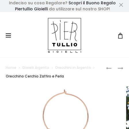
Indeciso su cosa Regalare?
Scopri il Buono Regalo
Piertullio Gioielli
da utilizzare sul nostro SHOP!
Cl
Prod
ORECCHI
ANELLO
Home
Gioielli Argento
Orecchini in Argento
CASCAT
CHEVALI
navig
Orecchino Cerchio Zaffiro e Perla
A
18
CERCHIO
KT
ZAFFIRO
DIAMANT
E
PERLA