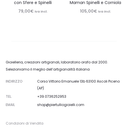
con Sfere e Spinelli
Maman Spinelli e Corniola
79,00
€
105,00
€
iva incl.
iva incl.
Gioielleria, creazioni artigianali, laboratorio orafo dal 2000.
Selezioniamo il meglio dell’artigianalità italiana
INDIRIZZO
Corso Vittorio Emanuele 13b 63100 Ascoli Piceno
(AP)
TEL.
+39.0736252953
EMAIL
shop@piertulliogioielli.com
Condizioni di Vendita