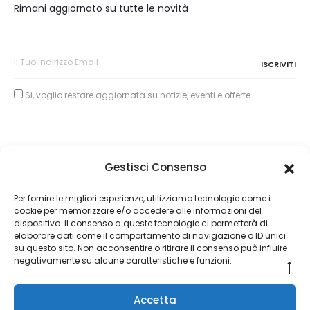
Rimani aggiornato su tutte le novità
Si, voglio restare aggiornata su notizie, eventi e offerte
Gestisci Consenso
Copyright © 2026
Per fornire le migliori esperienze, utilizziamo tecnologie come i
cookie per memorizzare e/o accedere alle informazioni del
About Piertullio
dispositivo. Il consenso a queste tecnologie ci permetterà di
elaborare dati come il comportamento di navigazione o ID unici
Condizioni di Vendita
su questo sito. Non acconsentire o ritirare il consenso può influire
negativamente su alcune caratteristiche e funzioni.
Go
Contatti
to
Accetta
to