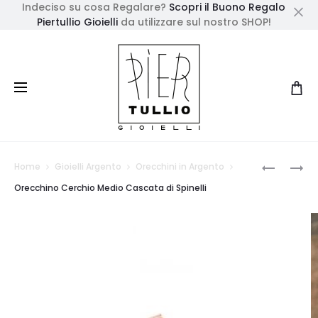
Indeciso su cosa Regalare?
Scopri il Buono Regalo
Piertullio Gioielli
da utilizzare sul nostro SHOP!
Cl
Prod
ORECCHI
GIROCOL
Home
Gioielli Argento
Orecchini in Argento
CERCHIO
SPINELLI
navig
Orecchino Cerchio Medio Cascata di Spinelli
PICCOLO
NERO