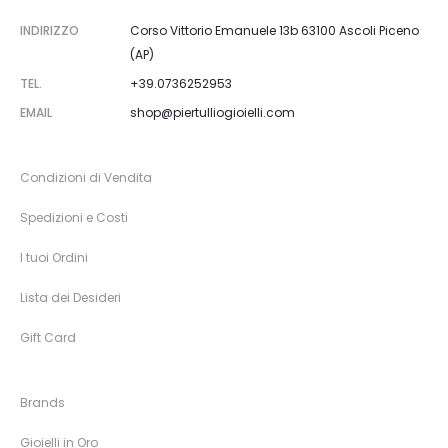
INDIRIZZO
Corso Vittorio Emanuele 13b 63100 Ascoli Piceno
(AP)
TEL.
+39.0736252953
EMAIL
shop@piertulliogioielli.com
Condizioni di Vendita
Spedizioni e Costi
I tuoi Ordini
Lista dei Desideri
Gift Card
Brands
Gioielli in Oro