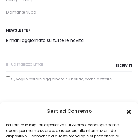
Diamante Nudo
NEWSLETTER
Rimani aggiornato su tutte le novità
Si, voglio restare aggiornata su notizie, eventi e offerte
Gestisci Consenso
Copyright © 2026
Per fornire le migliori esperienze, utilizziamo tecnologie come i
cookie per memorizzare e/o accedere alle informazioni del
About Piertullio
dispositivo. Il consenso a queste tecnologie ci permetterà di