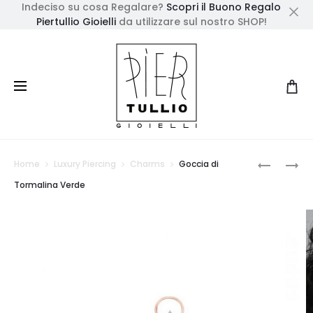
Indeciso su cosa Regalare?
Scopri il Buono Regalo
Piertullio Gioielli
da utilizzare sul nostro SHOP!
Cl
Prod
GOCCIA
GOCCIA
Home
Luxury Piercing
Charms
Goccia di
DI
DI
navig
Tormalina Verde
PERLA
DIAMANT
BIANCA
NERO