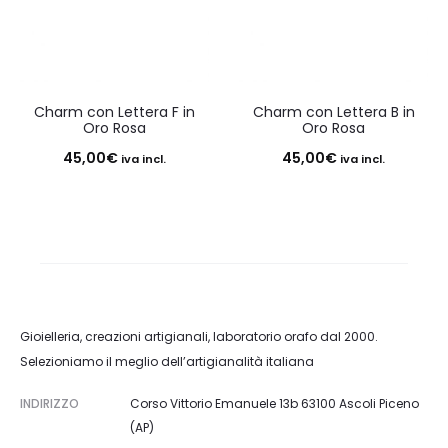
Charm con Lettera F in
Charm con Lettera B in
Oro Rosa
Oro Rosa
45,00
€
45,00
€
iva incl.
iva incl.
Gioielleria, creazioni artigianali, laboratorio orafo dal 2000.
Selezioniamo il meglio dell’artigianalità italiana
INDIRIZZO
Corso Vittorio Emanuele 13b 63100 Ascoli Piceno
(AP)