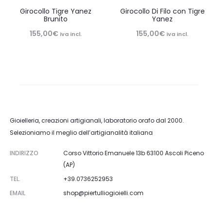
Girocollo Tigre Yanez
Girocollo Di Filo con Tigre
Brunito
Yanez
155,00
€
155,00
€
iva incl.
iva incl.
Gioielleria, creazioni artigianali, laboratorio orafo dal 2000.
Selezioniamo il meglio dell’artigianalità italiana
INDIRIZZO
Corso Vittorio Emanuele 13b 63100 Ascoli Piceno
(AP)
TEL.
+39.0736252953
EMAIL
shop@piertulliogioielli.com