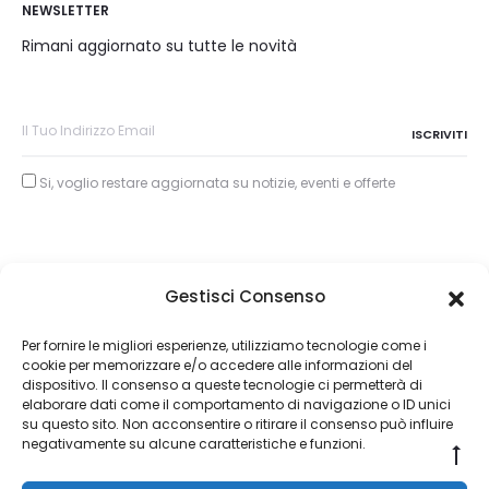
NEWSLETTER
Rimani aggiornato su tutte le novità
Si, voglio restare aggiornata su notizie, eventi e offerte
Gestisci Consenso
Copyright © 2026
Per fornire le migliori esperienze, utilizziamo tecnologie come i
cookie per memorizzare e/o accedere alle informazioni del
About Piertullio
dispositivo. Il consenso a queste tecnologie ci permetterà di
elaborare dati come il comportamento di navigazione o ID unici
Condizioni di Vendita
su questo sito. Non acconsentire o ritirare il consenso può influire
negativamente su alcune caratteristiche e funzioni.
Go
Contatti
to