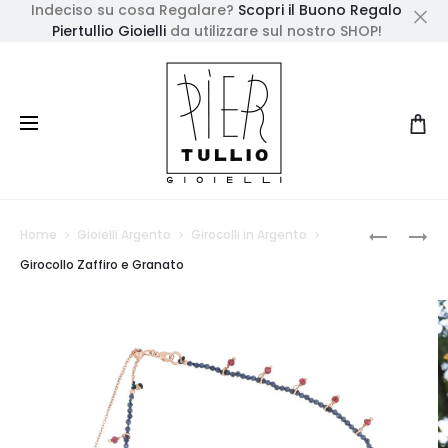
Indeciso su cosa Regalare?
Scopri il Buono Regalo
Piertullio Gioielli
da utilizzare sul nostro SHOP!
Cl
Prod
COLLANA
COLLANA
Home
Gioielli Argento
Girocolli in Argento
LUNGA
MEDIA
navig
Girocollo Zaffiro e Granato
ZAFFIRO
ZAFFIRO
E
E
GRANAT
GRANAT