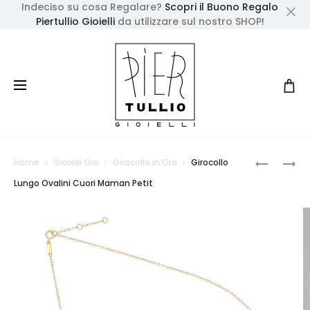
Indeciso su cosa Regalare?
Scopri il Buono Regalo
Piertullio Gioielli
da utilizzare sul nostro SHOP!
Cl
Prod
GIROCOL
GIROCOL
Home
Gioielli Oro
Girocollo in Oro
Girocollo
CUORE
CUORI
navig
Lungo Ovalini Cuori Maman Petit
MAMAN
MAMAN
PETIT
PETIT
E
DIAMANT