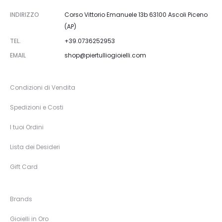
INDIRIZZO
Corso Vittorio Emanuele 13b 63100 Ascoli Piceno
(AP)
TEL.
+39.0736252953
EMAIL
shop@piertulliogioielli.com
Condizioni di Vendita
Spedizioni e Costi
I tuoi Ordini
Lista dei Desideri
Gift Card
Brands
Gioielli in Oro