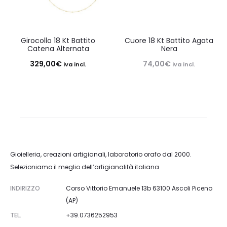
Girocollo 18 Kt Battito
Cuore 18 Kt Battito Agata
Catena Alternata
Nera
329,00
€
74,00
€
iva incl.
iva incl.
Gioielleria, creazioni artigianali, laboratorio orafo dal 2000.
Selezioniamo il meglio dell’artigianalità italiana
INDIRIZZO
Corso Vittorio Emanuele 13b 63100 Ascoli Piceno
(AP)
TEL.
+39.0736252953