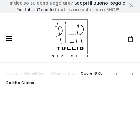
Indeciso su cosa Regalare?
Scopri il Buono Regalo
Piertullio Gioielli
da utilizzare sul nostro SHOP!
Cl
Prod
GIROCOL
CUORE
Home
Gioielli Oro
Charms Oro
Cuore 18 Kt
ONDA
18
navig
Battito Citrino
BIANCA
KT
PERLE
BATTITO
PENDENT
IOLITE
BLU