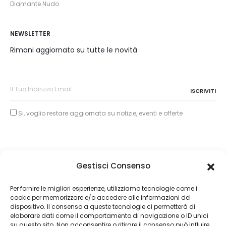
Diamante Nudo
NEWSLETTER
Rimani aggiornato su tutte le novità
Si, voglio restare aggiornata su notizie, eventi e offerte
Gestisci Consenso
Copyright © 2026
Per fornire le migliori esperienze, utilizziamo tecnologie come i
cookie per memorizzare e/o accedere alle informazioni del
About Piertullio
dispositivo. Il consenso a queste tecnologie ci permetterà di
elaborare dati come il comportamento di navigazione o ID unici
Condizioni di Vendita
su questo sito. Non acconsentire o ritirare il consenso può influire