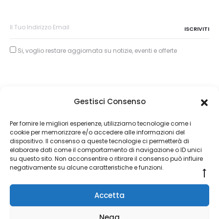
Si, voglio restare aggiornata su notizie, eventi e offerte
Gestisci Consenso
Copyright © 2026
Per fornire le migliori esperienze, utilizziamo tecnologie come i
cookie per memorizzare e/o accedere alle informazioni del
About Piertullio
dispositivo. Il consenso a queste tecnologie ci permetterà di
elaborare dati come il comportamento di navigazione o ID unici
Condizioni di Vendita
su questo sito. Non acconsentire o ritirare il consenso può influire
negativamente su alcune caratteristiche e funzioni.
Go
Contatti
to
Accetta
to
F
I
a
n
Nega
c
s