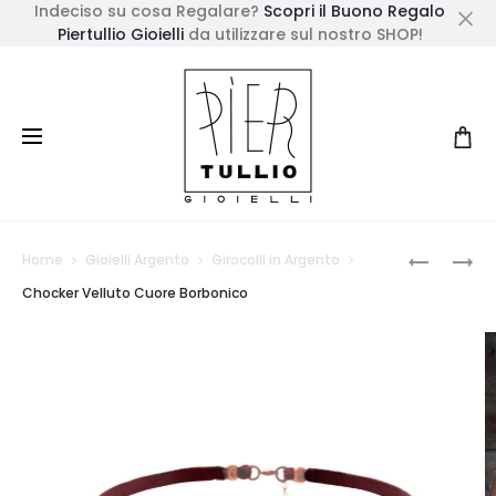
Indeciso su cosa Regalare?
Scopri il Buono Regalo
Piertullio Gioielli
da utilizzare sul nostro SHOP!
Cl
Prod
ORECCHI
BRACCIA
Home
Gioielli Argento
Girocolli in Argento
A
CUORE
navig
Chocker Velluto Cuore Borbonico
CERCHIO
BORBONI
CON
E
CATENE
MAGLIE
E
GRANDI
STELLA
BORDEAU