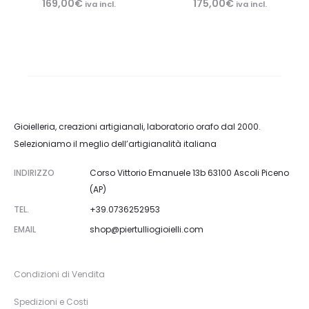
169,00
€
175,00
€
iva incl.
iva incl.
Gioielleria, creazioni artigianali, laboratorio orafo dal 2000.
Selezioniamo il meglio dell’artigianalità italiana
INDIRIZZO
Corso Vittorio Emanuele 13b 63100 Ascoli Piceno
(AP)
TEL.
+39.0736252953
EMAIL
shop@piertulliogioielli.com
Condizioni di Vendita
Spedizioni e Costi