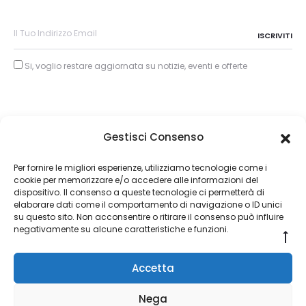
Si, voglio restare aggiornata su notizie, eventi e offerte
Gestisci Consenso
Copyright © 2026
Per fornire le migliori esperienze, utilizziamo tecnologie come i
cookie per memorizzare e/o accedere alle informazioni del
About Piertullio
dispositivo. Il consenso a queste tecnologie ci permetterà di
elaborare dati come il comportamento di navigazione o ID unici
Condizioni di Vendita
su questo sito. Non acconsentire o ritirare il consenso può influire
negativamente su alcune caratteristiche e funzioni.
Go
Contatti
to
Accetta
to
F
I
a
n
Nega
c
s