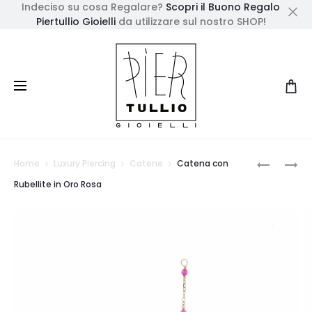
Indeciso su cosa Regalare?
Scopri il Buono Regalo
Piertullio Gioielli
da utilizzare sul nostro SHOP!
Cl
Prod
CATENA
PIERCING
Home
Luxury Piercing
Catene
Catena con
CON
A
navig
Rubellite in Oro Rosa
PIETRE
CERCHIO
DI
5
SPINELLO
MM
IN
IN
ORO
ORO
ROSA
GIALLO