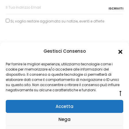
Si, voglio restare aggiornata su notizie, eventi e offerte
Gestisci Consenso
Copyright © 2026
Per fornire le migliori esperienze, utilizziamo tecnologie come i
cookie per memorizzare e/o accedere alle informazioni del
About Piertullio
dispositivo. Il consenso a queste tecnologie ci permetterà di
elaborare dati come il comportamento di navigazione o ID unici
Condizioni di Vendita
su questo sito. Non acconsentire o ritirare il consenso può influire
negativamente su alcune caratteristiche e funzioni.
Go
Contatti
to
Accetta
to
F
I
a
n
Nega
c
s
e
t
Copyright © 2026 ALFE GOLD s.a.s. di Fermani Piertullio Corso
b
a