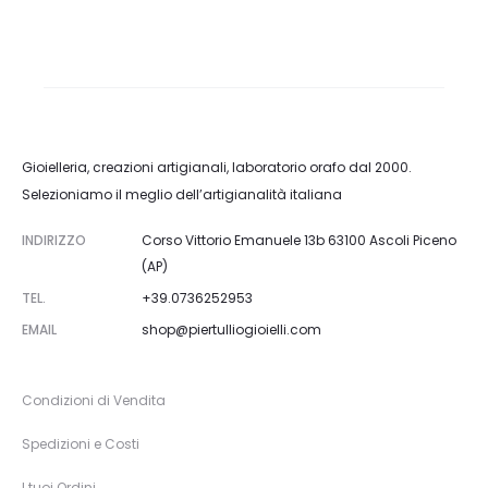
Gioielleria, creazioni artigianali, laboratorio orafo dal 2000.
Selezioniamo il meglio dell’artigianalità italiana
INDIRIZZO
Corso Vittorio Emanuele 13b 63100 Ascoli Piceno
(AP)
TEL.
+39.0736252953
EMAIL
shop@piertulliogioielli.com
Condizioni di Vendita
Spedizioni e Costi
I tuoi Ordini