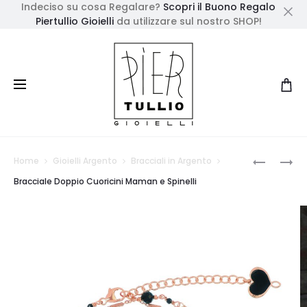
Indeciso su cosa Regalare?
Scopri il Buono Regalo
Piertullio Gioielli
da utilizzare sul nostro SHOP!
Cl
Prod
ROSARIO
COLLANA
Home
Gioielli Argento
Bracciali in Argento
CORTO
CUORICIN
navig
Bracciale Doppio Cuoricini Maman e Spinelli
PERLE
MAMAN
BIANCHE
E
SPINELLI