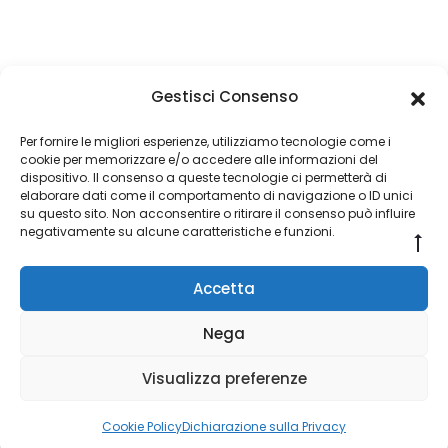
Gestisci Consenso
Copyright © 2026
Per fornire le migliori esperienze, utilizziamo tecnologie come i
cookie per memorizzare e/o accedere alle informazioni del
About Piertullio
dispositivo. Il consenso a queste tecnologie ci permetterà di
elaborare dati come il comportamento di navigazione o ID unici
Condizioni di Vendita
su questo sito. Non acconsentire o ritirare il consenso può influire
negativamente su alcune caratteristiche e funzioni.
Go
Contatti
to
Accetta
to
F
I
a
n
Nega
c
s
e
t
Copyright © 2026 ALFE GOLD s.a.s. di Fermani Piertullio Corso
b
a
Visualizza preferenze
o
g
Vittorio Emanuele 13b Ascoli Piceno (AP) - P.Iva 02283530448 -
o
r
k
a
Sviluppo: Alessandro Corradetti
m
Gestisci consenso
Cookie Policy
Dichiarazione sulla Privacy