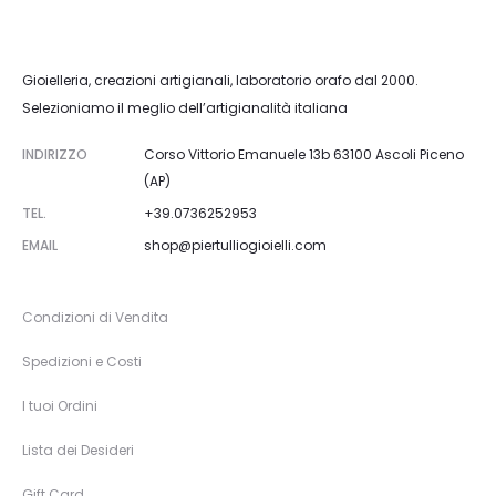
Gioielleria, creazioni artigianali, laboratorio orafo dal 2000.
Selezioniamo il meglio dell’artigianalità italiana
INDIRIZZO
Corso Vittorio Emanuele 13b 63100 Ascoli Piceno
(AP)
TEL.
+39.0736252953
EMAIL
shop@piertulliogioielli.com
Condizioni di Vendita
Spedizioni e Costi
I tuoi Ordini
Lista dei Desideri
Gift Card