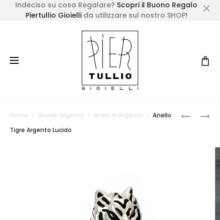
Indeciso su cosa Regalare?
Scopri il Buono Regalo
Piertullio Gioielli
da utilizzare sul nostro SHOP!
Cl
Prod
ORECCHI
ANELLO
Home
Gioielli Argento
Anelli in Argento
Anello
ORO
TIGRE
navig
Tigre Argento Lucido
ROSA
ARGENT
CUORE
INVECCH
GRANDE
CON
DIAMANT