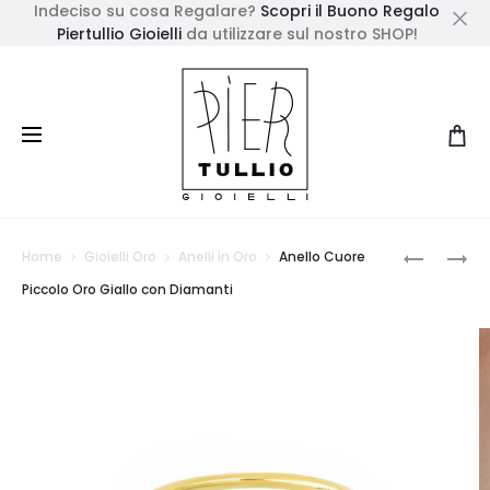
Indeciso su cosa Regalare?
Scopri il Buono Regalo
Piertullio Gioielli
da utilizzare sul nostro SHOP!
Cl
Prod
ANELLO
ANELLO
Home
Gioielli Oro
Anelli in Oro
Anello Cuore
ORO
CUORE
navig
Piccolo Oro Giallo con Diamanti
ROSA
PICCOLO
CON
ORO
PIETRE
ROSA
PREZIOSE
CON
DIAMANT